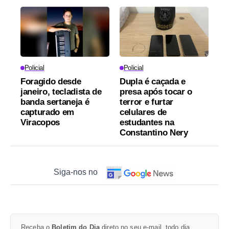
Policial
Policial
Foragido desde
Dupla é caçada e
janeiro, tecladista de
presa após tocar o
banda sertaneja é
terror e furtar
capturado em
celulares de
Viracopos
estudantes na
Constantino Nery
Siga-nos no
Receba o
Boletim do Dia
direto no seu e-mail, todo dia.