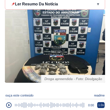
📌
Ler Resumo Da Notícia
▾
Droga apreendida - Foto: Divulgação
ouça este conteúdo
readme
1.0x
0:00