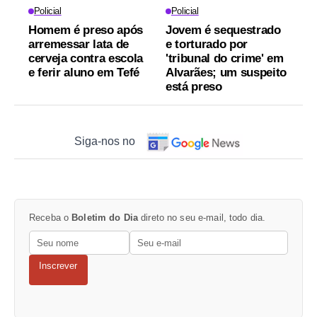
Policial
Policial
Homem é preso após
Jovem é sequestrado
arremessar lata de
e torturado por
cerveja contra escola
'tribunal do crime' em
e ferir aluno em Tefé
Alvarães; um suspeito
está preso
Siga-nos no
Receba o
Boletim do Dia
direto no seu e-mail, todo dia.
Inscrever