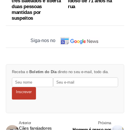
três baleados e liberta
idoso de 71 anos na
duas pessoas
rua
mantidas por
suspeitos
Siga-nos no
Receba o
Boletim do Dia
direto no seu e-mail, todo dia.
Inscrever
Anterior
Próxima
Cães farejadores
Homem é preso por