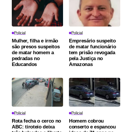
Policial
Policial
Mulher, filha e irmão
Empresário suspeito
são presos suspeitos
de matar funcionário
de matar homem a
tem prisão revogada
pedradas no
pela Justiça no
Educandos
Amazonas
Policial
Policial
Rota fecha o cerco no
Homem cobrou
ABC: tiroteio deixa
conserto e espancou