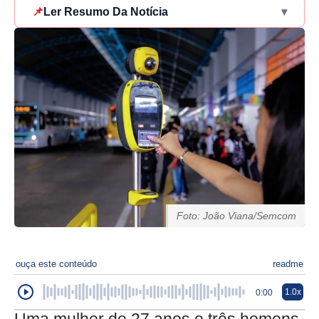
📌
Ler Resumo Da Notícia
▾
Foto: João Viana/Semcom
ouça este conteúdo
readme
1.0x
0:00