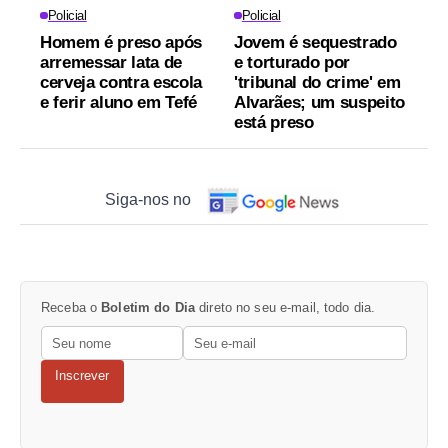
Policial
Policial
Homem é preso após
Jovem é sequestrado
arremessar lata de
e torturado por
cerveja contra escola
'tribunal do crime' em
e ferir aluno em Tefé
Alvarães; um suspeito
está preso
Siga-nos no
Receba o
Boletim do Dia
direto no seu e-mail, todo dia.
Inscrever