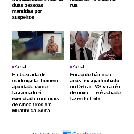
duas pessoas
rua
mantidas por
suspeitos
Policial
Policial
Emboscada de
Foragido há cinco
madrugada: homem
anos, ex-apadrinhado
apontado como
no Detran-MS vira réu
faccionado é
de novo — e é achado
executado com mais
fazendo frete
de cinco tiros em
Mirante da Serra
Siga-nos no