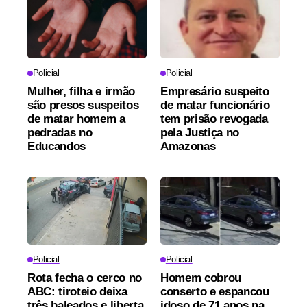
Policial
Policial
Mulher, filha e irmão
Empresário suspeito
são presos suspeitos
de matar funcionário
de matar homem a
tem prisão revogada
pedradas no
pela Justiça no
Educandos
Amazonas
Policial
Policial
Rota fecha o cerco no
Homem cobrou
ABC: tiroteio deixa
conserto e espancou
três baleados e liberta
idoso de 71 anos na