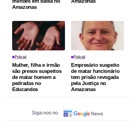
milhões em balsa no
Amazonas
Amazonas
Policial
Policial
Mulher, filha e irmão
Empresário suspeito
são presos suspeitos
de matar funcionário
de matar homem a
tem prisão revogada
pedradas no
pela Justiça no
Educandos
Amazonas
Siga-nos no