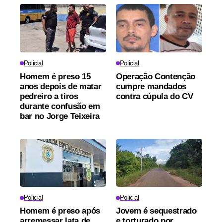
Policial
Policial
Homem é preso 15
Operação Contenção
anos depois de matar
cumpre mandados
pedreiro a tiros
contra cúpula do CV
durante confusão em
bar no Jorge Teixeira
Policial
Policial
Homem é preso após
Jovem é sequestrado
arremessar lata de
e torturado por