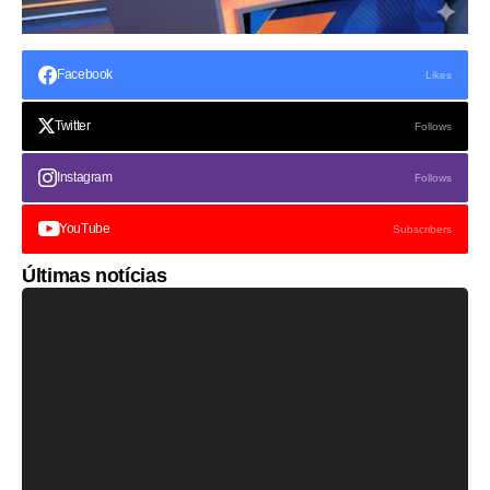
Facebook
Likes
Twitter
Follows
Instagram
Follows
YouTube
Subscribers
Últimas notícias