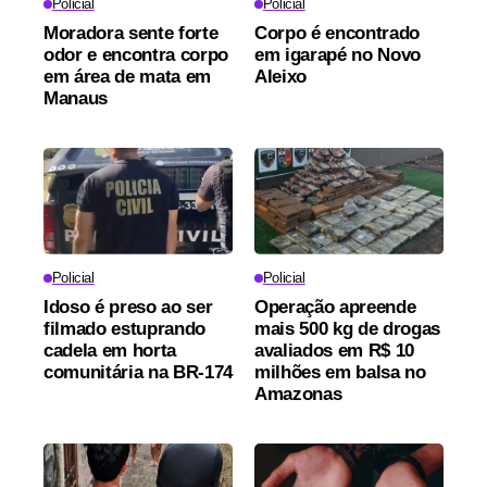
Policial
Policial
Moradora sente forte
Corpo é encontrado
odor e encontra corpo
em igarapé no Novo
em área de mata em
Aleixo
Manaus
Policial
Policial
Idoso é preso ao ser
Operação apreende
filmado estuprando
mais 500 kg de drogas
cadela em horta
avaliados em R$ 10
comunitária na BR-174
milhões em balsa no
Amazonas