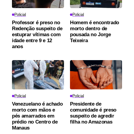
Policial
Policial
Professor é preso no
Homem é encontrado
Redenção suspeito de
morto dentro de
estuprar vítimas com
pousada no Jorge
idade entre 9 e 12
Teixeira
anos
Policial
Policial
Venezuelano é achado
Presidente de
morto com mãos e
comunidade é preso
pés amarrados em
suspeito de agredir
prédio no Centro de
filha no Amazonas
Manaus