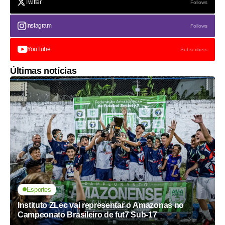
Twitter
Follows
Instagram
Follows
YouTube
Subscribers
Últimas notícias
Esportes
Instituto ZLec vai representar o Amazonas no
Campeonato Brasileiro de fut7 Sub-17