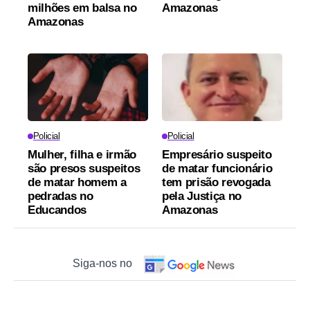
milhões em balsa no
Amazonas
Amazonas
Policial
Policial
Mulher, filha e irmão
Empresário suspeito
são presos suspeitos
de matar funcionário
de matar homem a
tem prisão revogada
pedradas no
pela Justiça no
Educandos
Amazonas
Siga-nos no