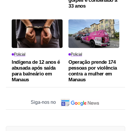
golpes é condenado a
33 anos
Policial
Policial
Indígena de 12 anos é
Operação prende 174
abusada após saída
pessoas por violência
para balneário em
contra a mulher em
Manaus
Manaus
Siga-nos no