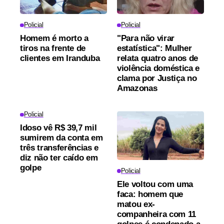
Policial
Policial
Homem é morto a
"Para não virar
tiros na frente de
estatística": Mulher
clientes em Iranduba
relata quatro anos de
violência doméstica e
clama por Justiça no
Amazonas
Policial
Idoso vê R$ 39,7 mil
sumirem da conta em
três transferências e
diz não ter caído em
golpe
Policial
Ele voltou com uma
faca: homem que
matou ex-
companheira com 11