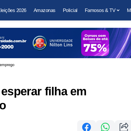
leições 2026
Amazonas
Policial
Famosos & TV
M
e emprego
 esperar filha em
go