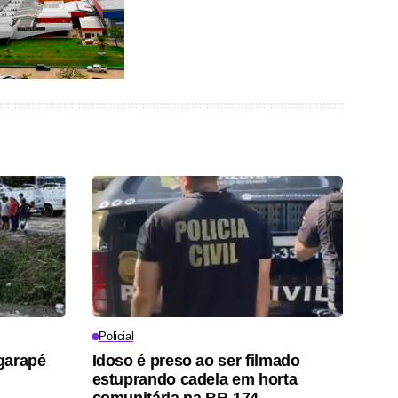
Policial
garapé
Idoso é preso ao ser filmado
estuprando cadela em horta
comunitária na BR-174