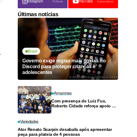
Instagram
YouTube
Follows
Subscribers
Últimas notícias
Brasil
.
Governo exige regras mais rígidas no
Discord para proteger crianças e
adolescentes
Amazonas
Com presença de Luiz Fux,
Roberto Cidade reforça apoio a
projeto social de jiu-jitsu no
Ouro Verde
Variedades
Ator Renato Scarpin desabafa após apresentar
peça para plateia de 4 pessoas