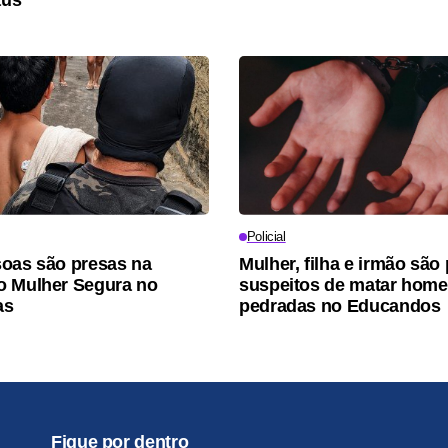
Policial
oas são presas na
Mulher, filha e irmão são
o Mulher Segura no
suspeitos de matar hom
as
pedradas no Educandos
Fique por dentro