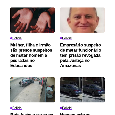
Policial
Policial
Mulher, filha e irmão
Empresário suspeito
são presos suspeitos
de matar funcionário
de matar homem a
tem prisão revogada
pedradas no
pela Justiça no
Educandos
Amazonas
Policial
Policial
Rota fecha o cerco no
Homem cobrou