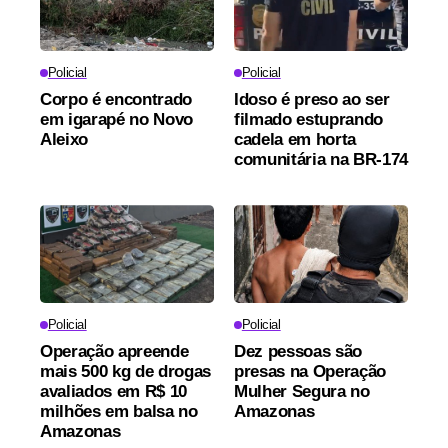
Policial
Policial
Corpo é encontrado
Idoso é preso ao ser
em igarapé no Novo
filmado estuprando
Aleixo
cadela em horta
comunitária na BR-174
Policial
Policial
Operação apreende
Dez pessoas são
mais 500 kg de drogas
presas na Operação
avaliados em R$ 10
Mulher Segura no
milhões em balsa no
Amazonas
Amazonas