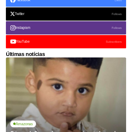
Likes
Twitter
Follows
Instagram
Follows
YouTube
Subscribers
Últimas notícias
Amazonas