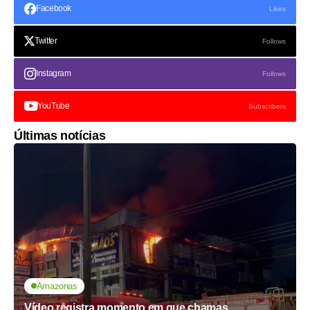
Facebook
Likes
Twitter
Follows
Instagram
Follows
YouTube
Subscribers
Últimas notícias
Amazonas
Vídeo registra momento em que chamas