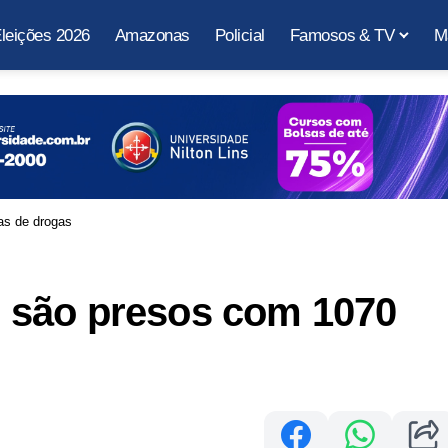
leições 2026
Amazonas
Policial
Famosos & TV
M
as de drogas
 são presos com 1070
s