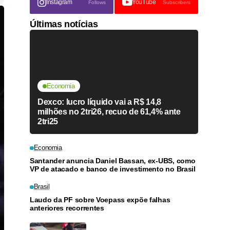
Instagram
YouTube
Follows
Subscribers
Últimas notícias
Economia
Dexco: lucro líquido vai a R$ 14,8
milhões no 2tri26, recuo de 61,4% ante
2tri25
Economia
Santander anuncia Daniel Bassan, ex-UBS, como
VP de atacado e banco de investimento no Brasil
Brasil
Laudo da PF sobre Voepass expõe falhas
anteriores recorrentes