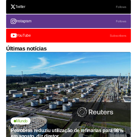
Twitter
Follows
Instagram
Follows
YouTube
Subscribers
Últimas notícias
Mundo
Petrobras reduziu utilização de refinarias para 98%
em agosto, diz diretor