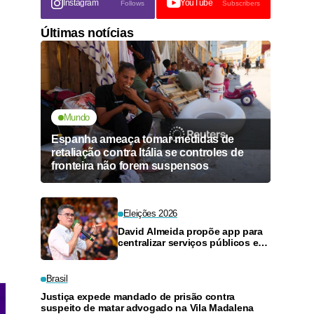
Instagram
YouTube
Follows
Subscribers
Últimas notícias
Mundo
Espanha ameaça tomar medidas de
retaliação contra Itália se controles de
fronteira não forem suspensos
Eleições 2026
David Almeida propõe app para
centralizar serviços públicos em
App e evitar viagens a Manaus
Brasil
Justiça expede mandado de prisão contra
suspeito de matar advogado na Vila Madalena