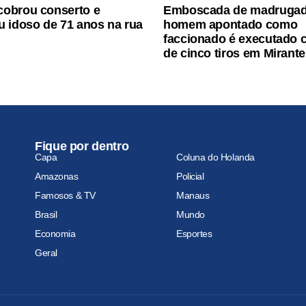
obrou conserto e
Emboscada de madrugad
 idoso de 71 anos na rua
homem apontado como
faccionado é executado 
de cinco tiros em Mirante
Fique por dentro
Capa
Coluna do Holanda
Amazonas
Policial
Famosos & TV
Manaus
Brasil
Mundo
Economia
Esportes
Geral