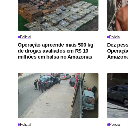
Policial
Policial
Operação apreende mais 500 kg
Dez pess
de drogas avaliados em R$ 10
Operaçã
milhões em balsa no Amazonas
Amazon
Policial
Policial