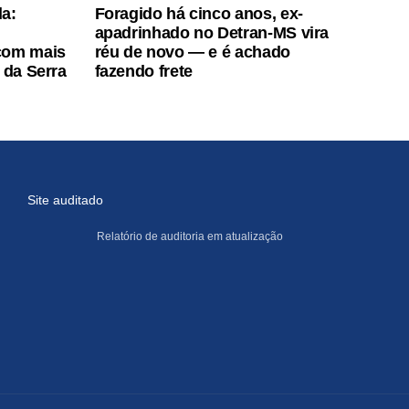
a:
Foragido há cinco anos, ex-
apadrinhado no Detran-MS vira
com mais
réu de novo — e é achado
 da Serra
fazendo frete
Site auditado
Relatório de auditoria em atualização