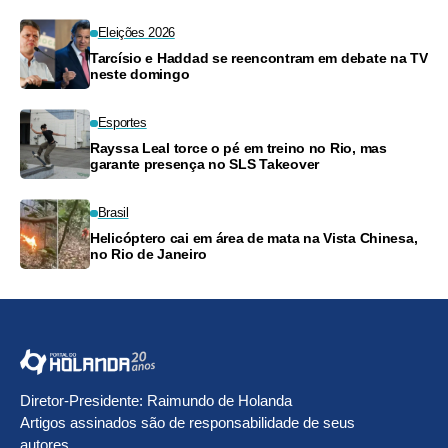
Eleições 2026
Tarcísio e Haddad se reencontram em debate na TV
neste domingo
Esportes
Rayssa Leal torce o pé em treino no Rio, mas
garante presença no SLS Takeover
Brasil
Helicóptero cai em área de mata na Vista Chinesa,
no Rio de Janeiro
Diretor-Presidente: Raimundo de Holanda
Artigos assinados são de responsabilidade de seus
autores.