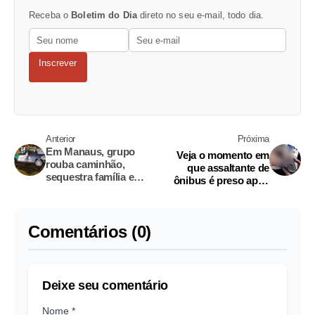
Receba o
Boletim do Dia
direto no seu e-mail, todo dia.
Inscrever
Anterior
Próxima
Em Manaus, grupo
Veja o momento em
rouba caminhão,
que assaltante de
sequestra família e
ônibus é preso após
troca tiros com a
sessão de
polícia
espancamento em
Manaus
Comentários (0)
Deixe seu comentário
Nome *