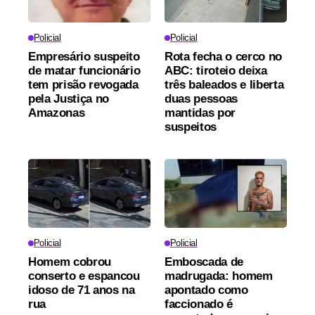
Policial
Policial
Empresário suspeito
Rota fecha o cerco no
de matar funcionário
ABC: tiroteio deixa
tem prisão revogada
três baleados e liberta
pela Justiça no
duas pessoas
Amazonas
mantidas por
suspeitos
Policial
Policial
Homem cobrou
Emboscada de
conserto e espancou
madrugada: homem
idoso de 71 anos na
apontado como
rua
faccionado é