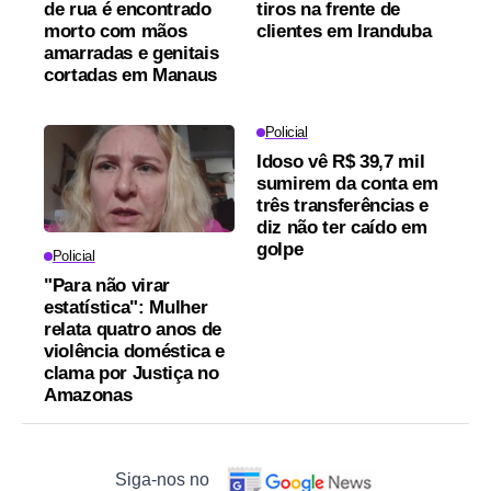
de rua é encontrado
tiros na frente de
morto com mãos
clientes em Iranduba
amarradas e genitais
cortadas em Manaus
Policial
Idoso vê R$ 39,7 mil
sumirem da conta em
três transferências e
diz não ter caído em
golpe
Policial
"Para não virar
estatística": Mulher
relata quatro anos de
violência doméstica e
clama por Justiça no
Amazonas
Siga-nos no