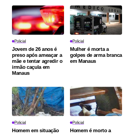
Policial
Policial
Jovem de 26 anos é
Mulher é morta a
preso após ameaçar a
golpes de arma branca
mãe e tentar agredir o
em Manaus
irmão caçula em
Manaus
Policial
Policial
Homem em situação
Homem é morto a