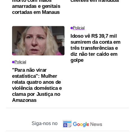
morto com mãos
clientes em Iranduba
amarradas e genitais
cortadas em Manaus
Policial
Idoso vê R$ 39,7 mil
sumirem da conta em
três transferências e
diz não ter caído em
golpe
Policial
"Para não virar
estatística": Mulher
relata quatro anos de
violência doméstica e
clama por Justiça no
Amazonas
Siga-nos no