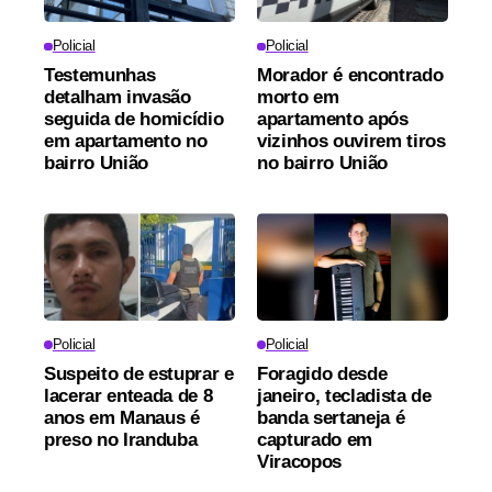
Policial
Policial
Testemunhas
Morador é encontrado
detalham invasão
morto em
seguida de homicídio
apartamento após
em apartamento no
vizinhos ouvirem tiros
bairro União
no bairro União
Policial
Policial
Suspeito de estuprar e
Foragido desde
lacerar enteada de 8
janeiro, tecladista de
anos em Manaus é
banda sertaneja é
preso no Iranduba
capturado em
Viracopos