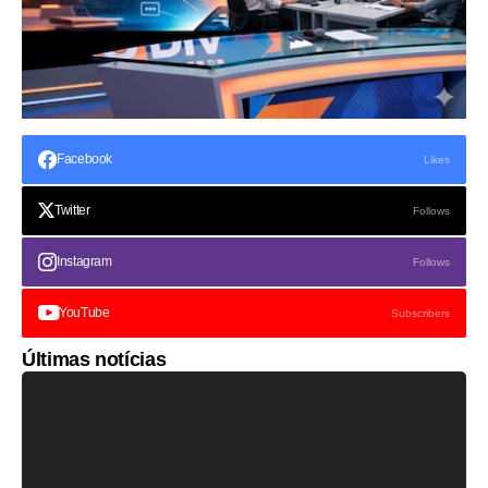
Facebook
Likes
Twitter
Follows
Instagram
Follows
YouTube
Subscribers
Últimas notícias