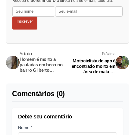
Receba o
Boletim do Dia
direto no seu e-mail, todo dia.
Inscrever
Anterior
Próxima
Homem é morto a
Motociclista de app é
pauladas em beco no
encontrado morto em
bairro Gilberto
área de mata no
Mestrinho
Planalto
Comentários (0)
Deixe seu comentário
Nome *