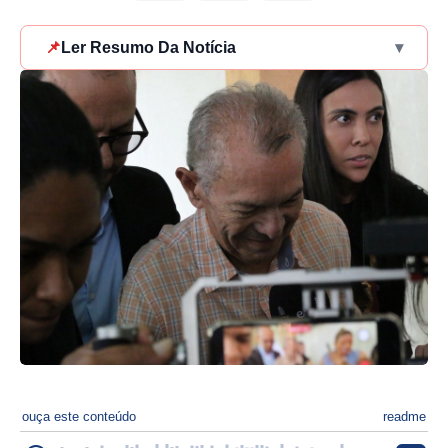
📌
Ler Resumo Da Notícia
▾
ouça este conteúdo
readme