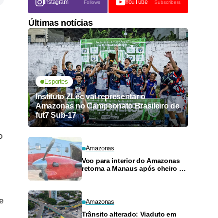
Instagram
YouTube
Follows
Subscribers
Últimas notícias
Esportes
Instituto ZLec vai representar o
Amazonas no Campeonato Brasileiro de
fut7 Sub-17
o
Amazonas
Voo para interior do Amazonas
retorna a Manaus após cheiro de
combustível e falhas
e
Amazonas
Trânsito alterado: Viaduto em