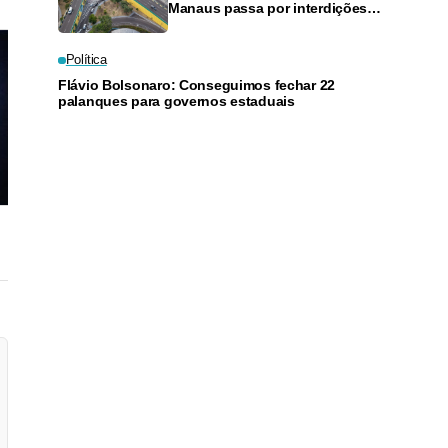
Manaus passa por interdições
neste domingo
Política
Flávio Bolsonaro: Conseguimos fechar 22
palanques para governos estaduais