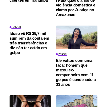
clientes em Iranduba
relata quatro anos de
violência doméstica e
clama por Justiça no
Amazonas
Policial
Idoso vê R$ 39,7 mil
sumirem da conta em
três transferências e
diz não ter caído em
golpe
Policial
Ele voltou com uma
faca: homem que
matou ex-
companheira com 11
golpes é condenado a
33 anos