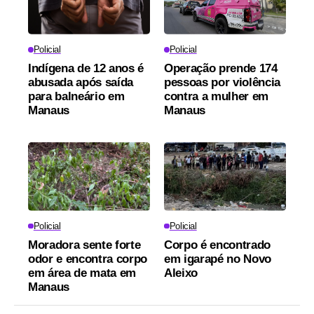
Policial
Policial
Indígena de 12 anos é
Operação prende 174
abusada após saída
pessoas por violência
para balneário em
contra a mulher em
Manaus
Manaus
Policial
Policial
Moradora sente forte
Corpo é encontrado
odor e encontra corpo
em igarapé no Novo
em área de mata em
Aleixo
Manaus