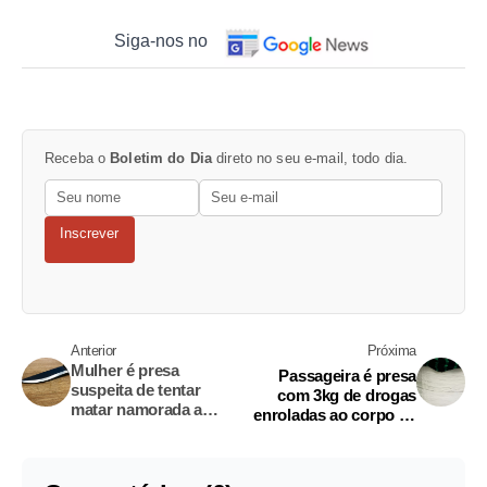
Siga-nos no
Receba o
Boletim do Dia
direto no seu e-mail, todo dia.
Inscrever
Anterior
Próxima
Mulher é presa
Passageira é presa
suspeita de tentar
com 3kg de drogas
matar namorada a
enroladas ao corpo ao
facadas em Manaus
desembarcar de voo de
Manaus