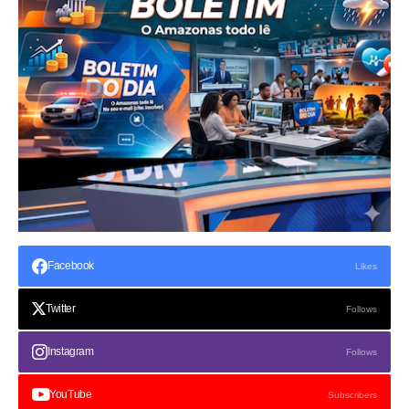
Facebook
Likes
Twitter
Follows
Instagram
Follows
YouTube
Subscribers