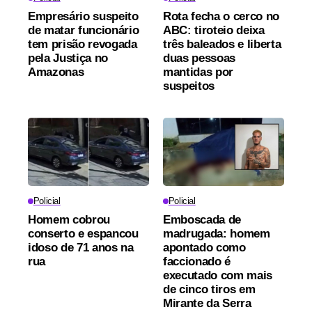
Empresário suspeito
Rota fecha o cerco no
de matar funcionário
ABC: tiroteio deixa
tem prisão revogada
três baleados e liberta
pela Justiça no
duas pessoas
Amazonas
mantidas por
suspeitos
Policial
Policial
Homem cobrou
Emboscada de
conserto e espancou
madrugada: homem
idoso de 71 anos na
apontado como
rua
faccionado é
executado com mais
de cinco tiros em
Mirante da Serra