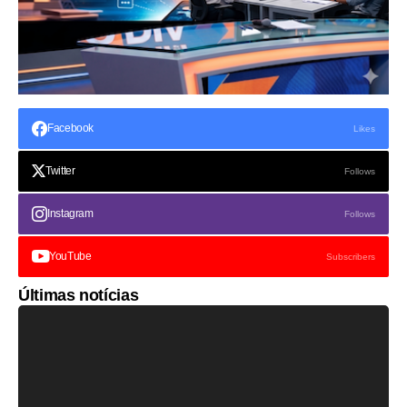
Facebook
Likes
Twitter
Follows
Instagram
Follows
YouTube
Subscribers
Últimas notícias