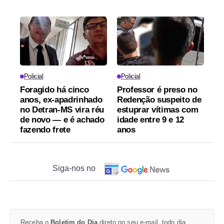
Policial
Policial
Foragido há cinco
Professor é preso no
anos, ex-apadrinhado
Redenção suspeito de
no Detran-MS vira réu
estuprar vítimas com
de novo — e é achado
idade entre 9 e 12
fazendo frete
anos
Siga-nos no
Receba o
Boletim do Dia
direto no seu e-mail, todo dia.