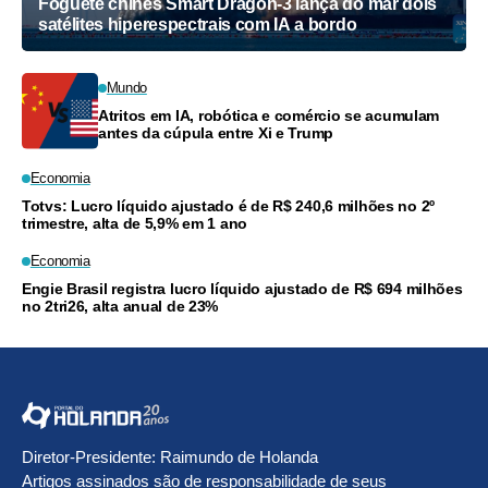
Foguete chinês Smart Dragon-3 lança do mar dois
satélites hiperespectrais com IA a bordo
Mundo
Atritos em IA, robótica e comércio se acumulam
antes da cúpula entre Xi e Trump
Economia
Totvs: Lucro líquido ajustado é de R$ 240,6 milhões no 2º
trimestre, alta de 5,9% em 1 ano
Economia
Engie Brasil registra lucro líquido ajustado de R$ 694 milhões
no 2tri26, alta anual de 23%
Diretor-Presidente: Raimundo de Holanda
Artigos assinados são de responsabilidade de seus