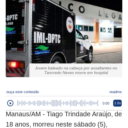
Jovem baleado na cabeça por assaltantes no
Tancredo Neves morre em hospital
ouça este conteúdo
readme
1.0x
0:00
Manaus/AM - Tiago Trindade Araújo, de
18 anos, morreu neste sábado (5),