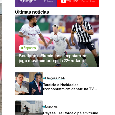
Instagram
YouTube
Follows
Subscribers
Últimas notícias
Esportes
Botafogo e Fluminense empatam em
jogo movimentado pela 22ª rodada
Eleições 2026
Tarcísio e Haddad se
reencontram em debate na TV
neste domingo
Esportes
Rayssa Leal torce o pé em treino