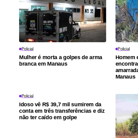
Policial
Policial
Mulher é morta a golpes de arma
Homem e
branca em Manaus
encontr
amarrada
Manaus
Policial
Idoso vê R$ 39,7 mil sumirem da
conta em três transferências e diz
não ter caído em golpe