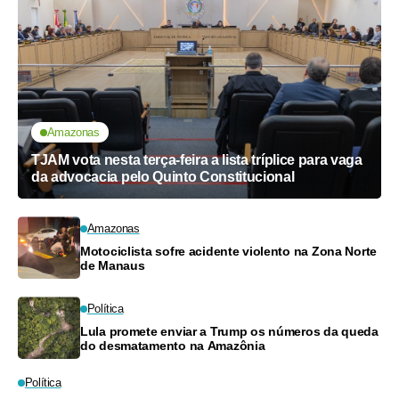
Amazonas
TJAM vota nesta terça-feira a lista tríplice para vaga
da advocacia pelo Quinto Constitucional
Amazonas
Motociclista sofre acidente violento na Zona Norte
de Manaus
Política
Lula promete enviar a Trump os números da queda
do desmatamento na Amazônia
Política