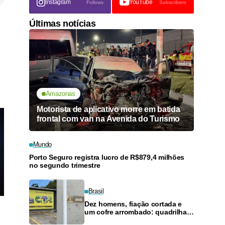
Instagram
YouTube
Follows
Subscribers
Últimas notícias
Amazonas
Motorista de aplicativo morre em batida
frontal com van na Avenida do Turismo
Mundo
Porto Seguro registra lucro de R$879,4 milhões
no segundo trimestre
Brasil
Dez homens, fiação cortada e
um cofre arrombado: quadrilha
leva 15 pistolas de clube de tiro