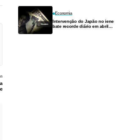
no Grande Recife
Economia
Intervenção do Japão no iene
bate recorde diário em abril
enquanto pressão persiste
ma
la
de