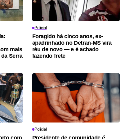
Policial
a:
Foragido há cinco anos, ex-
apadrinhado no Detran-MS vira
com mais
réu de novo — e é achado
 da Serra
fazendo frete
Policial
orto com
Presidente de comunidade é