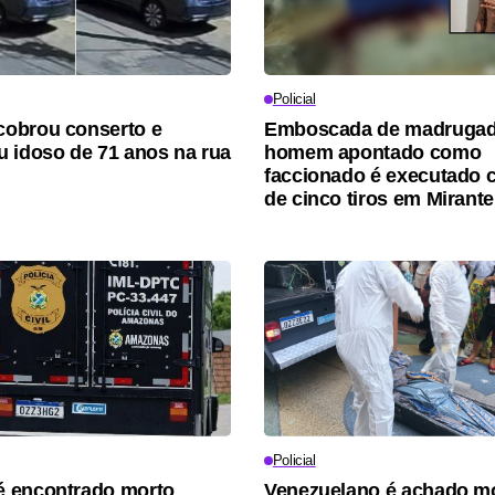
Policial
obrou conserto e
Emboscada de madrugad
 idoso de 71 anos na rua
homem apontado como
faccionado é executado 
de cinco tiros em Mirante
Policial
 encontrado morto
Venezuelano é achado m