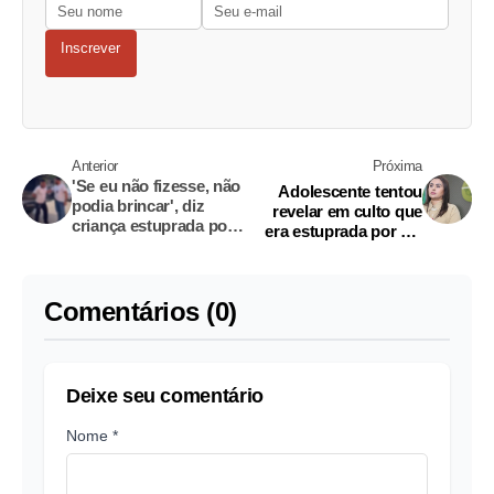
Inscrever
Anterior
Próxima
'Se eu não fizesse, não
Adolescente tentou
podia brincar', diz
revelar em culto que
criança estuprada por
era estuprada por ex-
padrasto no Zumbi
marido da tia
Comentários (0)
Deixe seu comentário
Nome *