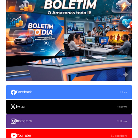
Facebook
Likes
Twitter
Follows
Instagram
Follows
YouTube
Subscribers