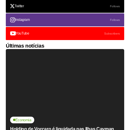
Twitter
Follows
Instagram
Follows
YouTube
Subscribers
Últimas notícias
Economia
Holding de Vorcaro é liquidada nas Ilhas Cayman