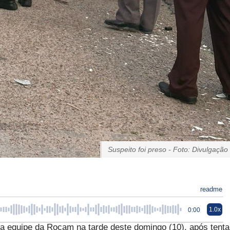
Suspeito foi preso - Foto: Divulgação
readme
1.0x
0:00
 equipe da Rocam na tarde deste domingo (10), após tenta