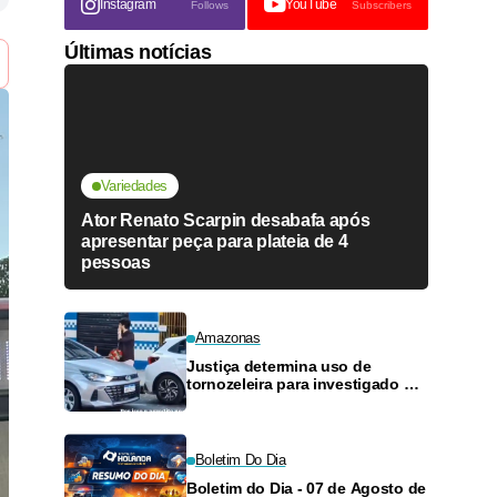
Instagram
YouTube
Follows
Subscribers
Últimas notícias
Variedades
Ator Renato Scarpin desabafa após
apresentar peça para plateia de 4
pessoas
Amazonas
Justiça determina uso de
tornozeleira para investigado por
perseguir estudante em Manaus
Boletim Do Dia
Boletim do Dia - 07 de Agosto de