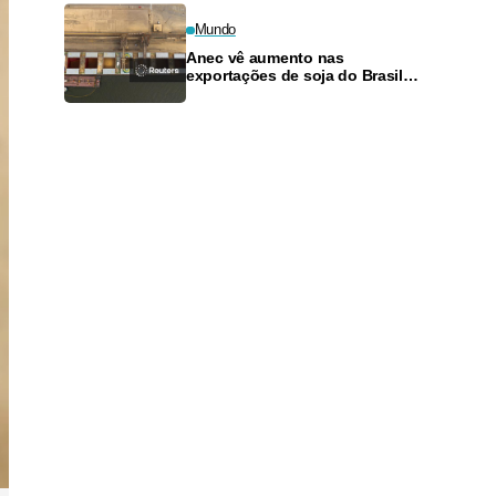
Mundo
Anec vê aumento nas
exportações de soja do Brasil
em agosto e recuo para o milho