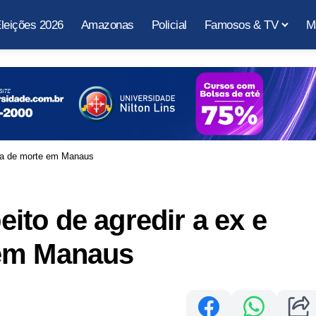
leições 2026
Amazonas
Policial
Famosos & TV
M
la de morte em Manaus
to de agredir a ex e
 em Manaus