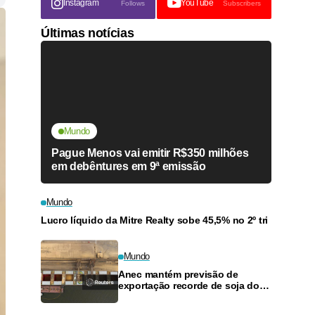
Instagram
YouTube
Follows
Subscribers
Últimas notícias
Mundo
Pague Menos vai emitir R$350 milhões
em debêntures em 9ª emissão
Mundo
Lucro líquido da Mitre Realty sobe 45,5% no 2º tri
Mundo
Anec mantém previsão de
exportação recorde de soja do
Brasil em 2026, mas alerta para
dívidas agrícolas