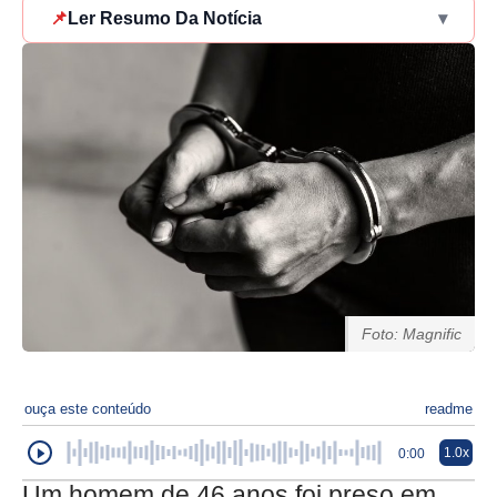
📌
Ler Resumo Da Notícia
▾
Foto: Magnific
ouça este conteúdo
readme
1.0x
0:00
Um homem de 46 anos foi preso em