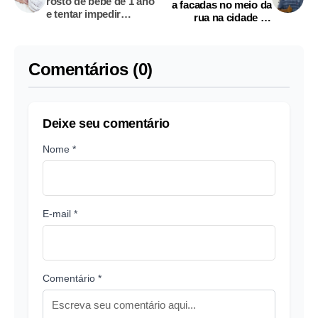
rosto de bebê de 1 ano
a facadas no meio da
e tentar impedir
rua na cidade de
socorro em UBS na
Barreirinha
Chapada
Comentários (0)
Deixe seu comentário
Nome *
E-mail *
Comentário *