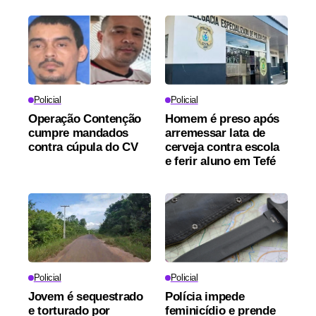
Policial
Policial
Operação Contenção
Homem é preso após
cumpre mandados
arremessar lata de
contra cúpula do CV
cerveja contra escola
e ferir aluno em Tefé
Policial
Policial
Jovem é sequestrado
Polícia impede
e torturado por
feminicídio e prende