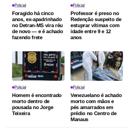
Policial
Policial
Foragido há cinco
Professor é preso no
anos, ex-apadrinhado
Redenção suspeito de
no Detran-MS vira réu
estuprar vítimas com
de novo — e é achado
idade entre 9 e 12
fazendo frete
anos
Policial
Policial
Homem é encontrado
Venezuelano é achado
morto dentro de
morto com mãos e
pousada no Jorge
pés amarrados em
Teixeira
prédio no Centro de
Manaus