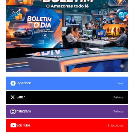
Facebook
Likes
Twitter
Follows
Instagram
Follows
YouTube
Subscribers