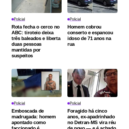
Policial
Policial
Rota fecha o cerco no
Homem cobrou
ABC: tiroteio deixa
conserto e espancou
três baleados e liberta
idoso de 71 anos na
duas pessoas
rua
mantidas por
suspeitos
Policial
Policial
Emboscada de
Foragido há cinco
madrugada: homem
anos, ex-apadrinhado
apontado como
no Detran-MS vira réu
faccionado é
de novo — e é achado