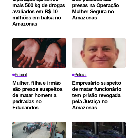
mais 500 kg de drogas
presas na Operação
avaliados em R$ 10
Mulher Segura no
milhões em balsa no
Amazonas
Amazonas
Policial
Policial
Mulher, filha e irmão
Empresário suspeito
são presos suspeitos
de matar funcionário
de matar homem a
tem prisão revogada
pedradas no
pela Justiça no
Educandos
Amazonas