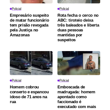
Policial
Policial
Empresário suspeito
Rota fecha o cerco no
de matar funcionário
ABC: tiroteio deixa
tem prisão revogada
três baleados e liberta
pela Justiça no
duas pessoas
Amazonas
mantidas por
suspeitos
Policial
Policial
Homem cobrou
Emboscada de
conserto e espancou
madrugada: homem
idoso de 71 anos na
apontado como
rua
faccionado é
executado com mais