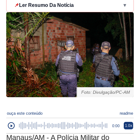
📌
Ler Resumo Da Notícia
▾
Foto: Divulgação/PC-AM
ouça este conteúdo
readme
1.0x
0:00
Manaus/AM - A Polícia Militar do