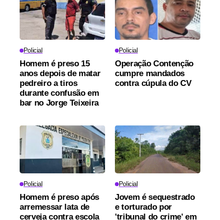
Policial
Policial
Homem é preso 15
Operação Contenção
anos depois de matar
cumpre mandados
pedreiro a tiros
contra cúpula do CV
durante confusão em
bar no Jorge Teixeira
Policial
Policial
Homem é preso após
Jovem é sequestrado
arremessar lata de
e torturado por
cerveja contra escola
'tribunal do crime' em