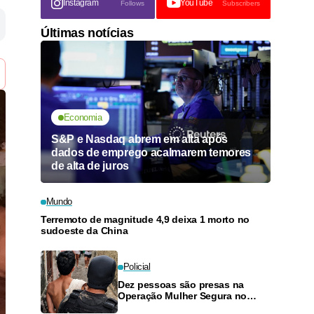
Instagram
YouTube
Follows
Subscribers
Últimas notícias
Economia
S&P e Nasdaq abrem em alta após
dados de emprego acalmarem temores
de alta de juros
Mundo
Terremoto de magnitude 4,9 deixa 1 morto no
sudoeste da China
Policial
Dez pessoas são presas na
Operação Mulher Segura no
Amazonas