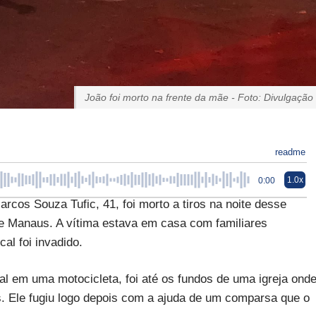
João foi morto na frente da mãe - Foto: Divulgação
readme
1.0x
0:00
os Souza Tufic, 41, foi morto a tiros na noite desse
e Manaus. A vítima estava em casa com familiares
cal foi invadido.
al em uma motocicleta, foi até os fundos de uma igreja ond
s. Ele fugiu logo depois com a ajuda de um comparsa que o