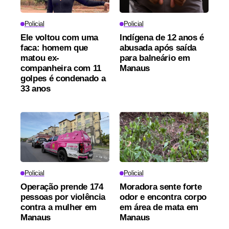
Policial
Policial
Ele voltou com uma
Indígena de 12 anos é
faca: homem que
abusada após saída
matou ex-
para balneário em
companheira com 11
Manaus
golpes é condenado a
33 anos
Policial
Policial
Operação prende 174
Moradora sente forte
pessoas por violência
odor e encontra corpo
contra a mulher em
em área de mata em
Manaus
Manaus