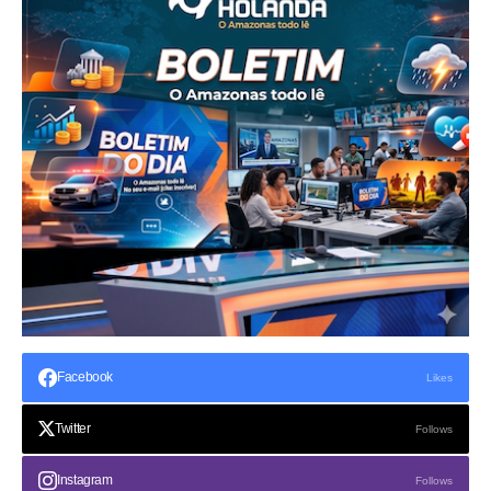
Facebook
Likes
Twitter
Follows
Instagram
Follows