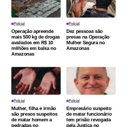
Policial
Policial
Operação apreende
Dez pessoas são
mais 500 kg de drogas
presas na Operação
avaliados em R$ 10
Mulher Segura no
milhões em balsa no
Amazonas
Amazonas
Policial
Policial
Mulher, filha e irmão
Empresário suspeito
são presos suspeitos
de matar funcionário
de matar homem a
tem prisão revogada
pedradas no
pela Justiça no