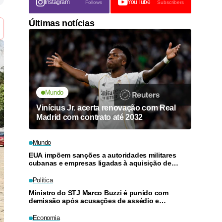
Instagram
YouTube
Follows
Subscribers
Últimas notícias
Mundo
Vinícius Jr. acerta renovação com Real
Madrid com contrato até 2032
Mundo
EUA impõem sanções a autoridades militares
cubanas e empresas ligadas à aquisição de
armas
Política
Ministro do STJ Marco Buzzi é punido com
demissão após acusações de assédio e
importunação sexual
Economia