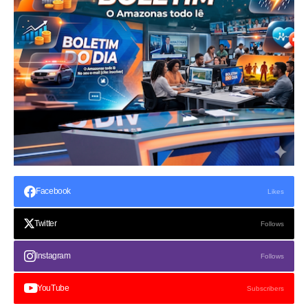
Facebook
Likes
Twitter
Follows
Instagram
Follows
YouTube
Subscribers