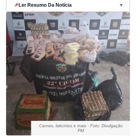
📌
Ler Resumo Da Notícia
▾
Carnes, laticínios e mais - Foto: Divulgação
PM