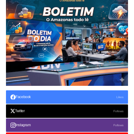
Facebook
Likes
Twitter
Follows
Instagram
Follows