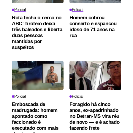
Policial
Policial
Rota fecha o cerco no
Homem cobrou
ABC: tiroteio deixa
conserto e espancou
três baleados e liberta
idoso de 71 anos na
duas pessoas
rua
mantidas por
suspeitos
Policial
Policial
Emboscada de
Foragido há cinco
madrugada: homem
anos, ex-apadrinhado
apontado como
no Detran-MS vira réu
faccionado é
de novo — e é achado
executado com mais
fazendo frete