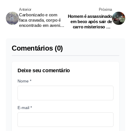
Anterior
Próxima
Carbonizado e com
Homem é assassinado
faca cravada, corpo é
em beco após sair de
encontrado em avenida
carro misterioso em
de Manaus
Manaus
Comentários (0)
Deixe seu comentário
Nome *
E-mail *