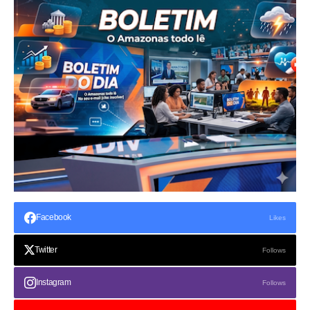
Facebook
Likes
Twitter
Follows
Instagram
Follows